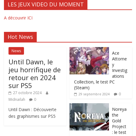
LES JEUX VIDEO DU MOMENT
A découvrir ICI
Hot News
News
Ace
Attorne
Until Dawn, le
y
jeu horrifique de
Investig
retour en 2024
ations
Collection, le test PC
sur PS5
(Steam)
27 octobre 2024
0
29 septembre 2024
Midnailah
0
Noreya
Until Dawn : Découverte
the
des graphismes sur PS5
Gold
Project
: le test