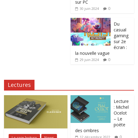
sur PC
0
30 juin 2024
Du
casual
gaming
sur 2e
écran :
la nouvelle vague
0
29 juin 2024
Lectures
Lecture
: Michel
Ocelot
– Le
poète
des ombres
0
12 décembre 2022
Le coin lecture
News