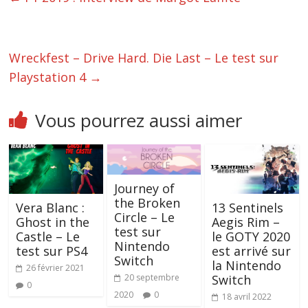
Wreckfest – Drive Hard. Die Last – Le test sur
Playstation 4
→
Vous pourrez aussi aimer
Journey of
the Broken
Vera Blanc :
13 Sentinels
Circle – Le
Ghost in the
Aegis Rim –
test sur
Castle – Le
le GOTY 2020
Nintendo
test sur PS4
est arrivé sur
Switch
la Nintendo
26 février 2021
Switch
20 septembre
0
2020
0
18 avril 2022