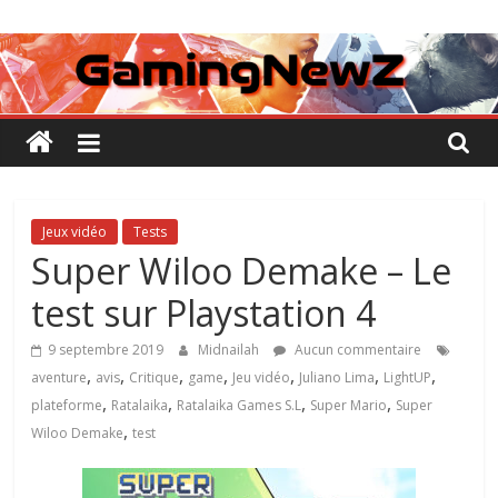
Passer
GamingNewZ
au
contenu
Tests
et
Actu
des
jeux
vidéo
Jeux vidéo
Tests
Super Wiloo Demake – Le
test sur Playstation 4
9 septembre 2019
Midnailah
Aucun commentaire
,
,
,
,
,
,
,
aventure
avis
Critique
game
Jeu vidéo
Juliano Lima
LightUP
,
,
,
,
plateforme
Ratalaika
Ratalaika Games S.L
Super Mario
Super
,
Wiloo Demake
test