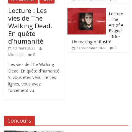
Lecture : Les
Lecture
vies de The
: The
Walking Dead.
Art of A
Plague
En quête
Tale –
d’humanité
Un making-of illustré
0
10 mars 2023
23 novembre 2022
Midnailah
0
Les vies de The Walking
Dead. En quête d’humanité
Si vous êtes venu lire ces
lignes, vous avez
forcément vu
Concours