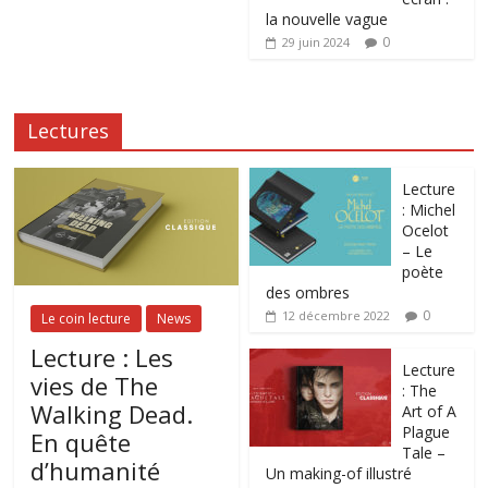
la nouvelle vague
0
29 juin 2024
Lectures
Lecture
: Michel
Ocelot
– Le
poète
des ombres
0
12 décembre 2022
Le coin lecture
News
Lecture : Les
Lecture
vies de The
: The
Walking Dead.
Art of A
Plague
En quête
Tale –
d’humanité
Un making-of illustré