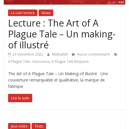
Le coin lecture
News
Lecture : The Art of A
Plague Tale – Un making-
of illustré
23 novembre 2022
Midnailah
Aucun commentaire
,
A Plague Tale : Innocence
A Plague Tale Requiem
The Art of A Plague Tale – Un Making-of illustré Une
couverture remarquable et qualitative, la marque de
fabrique
Lire la suite
Jeux vidéo
Tests