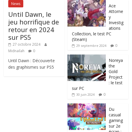
News
Ace
Attorne
Until Dawn, le
y
jeu horrifique de
Investig
retour en 2024
ations
Collection, le test PC
sur PS5
(Steam)
27 octobre 2024
0
29 septembre 2024
Midnailah
0
Noreya
Until Dawn : Découverte
the
des graphismes sur PS5
Gold
Project
: le test
sur PC
0
30 juin 2024
Du
casual
gaming
sur 2e
écran :