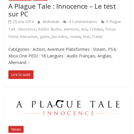
A Plague Tale : Innocence – Le test
sur PC
25 mai 2019
Midnailah
4 Commentaires
A Plague
,
,
,
,
,
Tale : Innocence
Asobo Studio
aventure
avis
Critique
Focus
,
,
,
,
,
Home Interactive
game
Jeu vidéo
review
test
Trailer
Catégories : Action, Aventure Plateformes : Steam, PS4,
Xbox One PEGI : 18 Langues : Audio Français, Anglais,
Allemand –
Lire la suite
News