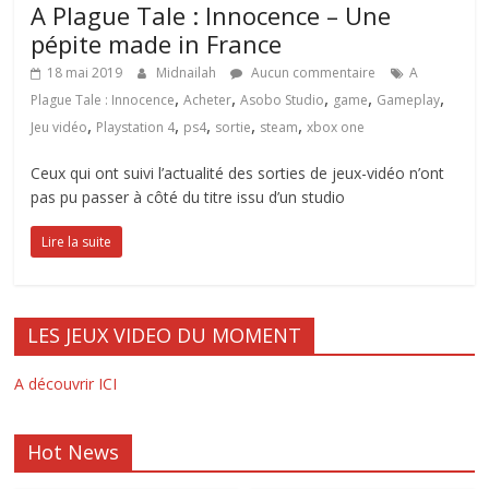
A Plague Tale : Innocence – Une
pépite made in France
18 mai 2019
Midnailah
Aucun commentaire
A
,
,
,
,
,
Plague Tale : Innocence
Acheter
Asobo Studio
game
Gameplay
,
,
,
,
,
Jeu vidéo
Playstation 4
ps4
sortie
steam
xbox one
Ceux qui ont suivi l’actualité des sorties de jeux-vidéo n’ont
pas pu passer à côté du titre issu d’un studio
Lire la suite
LES JEUX VIDEO DU MOMENT
A découvrir ICI
Hot News