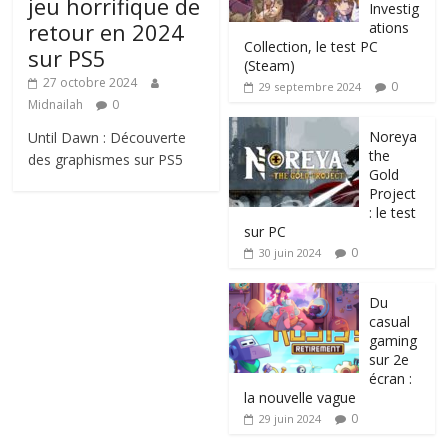
jeu horrifique de
Investig
retour en 2024
ations
Collection, le test PC
sur PS5
(Steam)
27 octobre 2024
0
29 septembre 2024
Midnailah
0
Noreya
Until Dawn : Découverte
the
des graphismes sur PS5
Gold
Project
: le test
sur PC
0
30 juin 2024
Du
casual
gaming
sur 2e
écran :
la nouvelle vague
0
29 juin 2024