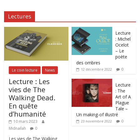
Lectures
Lecture
: Michel
Ocelot
– Le
poète
des ombres
0
12 décembre 2022
Le coin lecture
News
Lecture : Les
Lecture
vies de The
: The
Walking Dead.
Art of A
Plague
En quête
Tale –
d’humanité
Un making-of illustré
0
10 mars 2023
23 novembre 2022
Midnailah
0
Les vies de The Walking