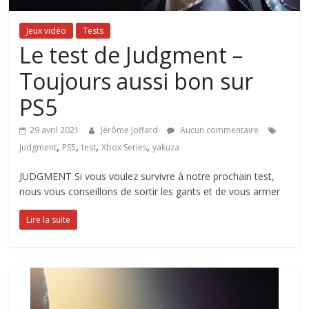
Jeux vidéo
Tests
Le test de Judgment –
Toujours aussi bon sur
PS5
29 avril 2021
Jérôme Joffard
Aucun commentaire
,
,
,
,
Judgment
PS5
test
Xbox Series
yakuza
JUDGMENT Si vous voulez survivre à notre prochain test,
nous vous conseillons de sortir les gants et de vous armer
Lire la suite