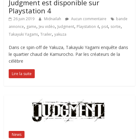
Judgment est disponible sur
Playstation 4
26 juin 2019
Midnailah
Aucun commentaire
bande
,
,
,
,
,
,
,
annonce
game
Jeu vidéo
Judgment
Playstation 4
ps4
sortie
,
,
Takayuki Yagami
Trailer
yakuza
Dans ce spin-off de Yakuza, Takayuki Yagami enquête dans
le quartier chaud de Kamurocho. Par les créateurs de la
célèbre
Lire la suite
News