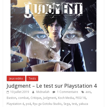
Jeux vidéo
Tests
Judgment – Le test sur Playstation 4
,
10 juillet 2019
Midnailah
1 Commentaire
avis
,
,
,
,
,
,
Baston
combat
Critique
Judgment
Koch Media
PEGI 18
,
,
,
,
,
Playstation 4
ps4
Ryu ga Gotoku Studio
Sega
test
yakuza