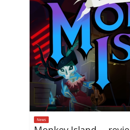
News
Monkey Island … revie