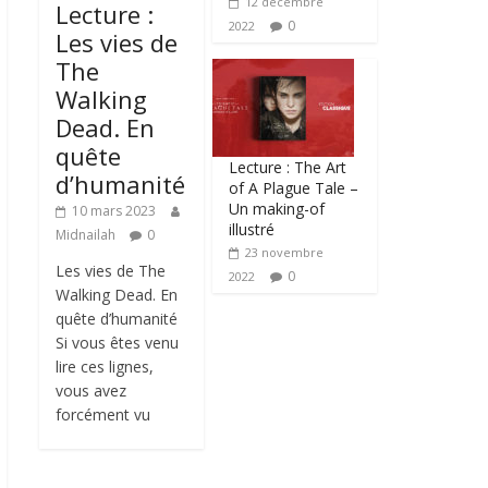
12 décembre
Lecture :
0
2022
Les vies de
The
Walking
Dead. En
quête
Lecture : The Art
d’humanité
of A Plague Tale –
Un making-of
10 mars 2023
illustré
Midnailah
0
23 novembre
Les vies de The
0
2022
Walking Dead. En
quête d’humanité
Si vous êtes venu
lire ces lignes,
vous avez
forcément vu