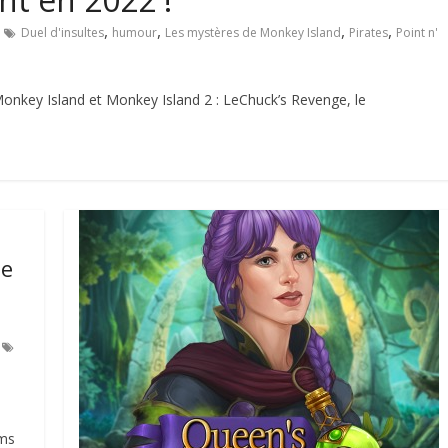
,
,
,
,
Duel d'insultes
humour
Les mystères de Monkey Island
Pirates
Point n'
 Monkey Island et Monkey Island 2 : LeChuck’s Revenge, le
ne
ams