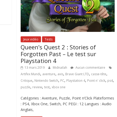
Jeux vidéo
Tests
Queen’s Quest 2 : Stories of
Forgotten Past – Le test sur
Playstation 4
13 mars 2019
Midnailah
Aucun commentaire
,
,
,
,
,
Artifex Mundi
aventure
avis
Brave Giant LTD
casse-tête
,
,
,
,
,
,
Critique
Nintendo Switch
PC
Playstation 4
Point n' click
ps4
,
,
,
puzzle
review
test
xbox one
Catégories : Aventure, Puzzle, Point n’Click Plateformes
: PS4, Xbox One, Switch, PC PEGI : 12 Langues : Audio
Anglais,