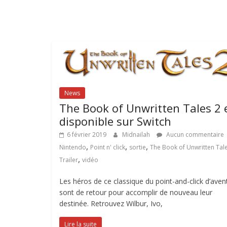
News
The Book of Unwritten Tales 2 
disponible sur Switch
6 février 2019
Midnailah
Aucun commentaire
,
,
,
Nintendo
Point n' click
sortie
The Book of Unwritten Tal
,
Trailer
vidéo
Les héros de ce classique du point-and-click d’aven
sont de retour pour accomplir de nouveau leur
destinée. Retrouvez Wilbur, Ivo,
Lire la suite