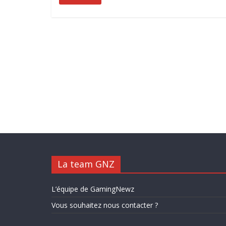
La team GNZ
L’équipe de GamingNewz
Vous souhaitez nous contacter ?