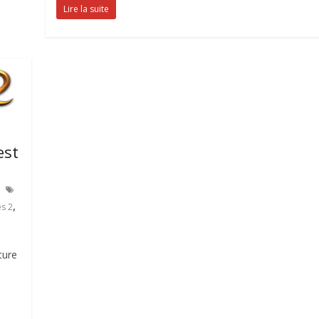
Lire la suite
est
,
es 2
ture