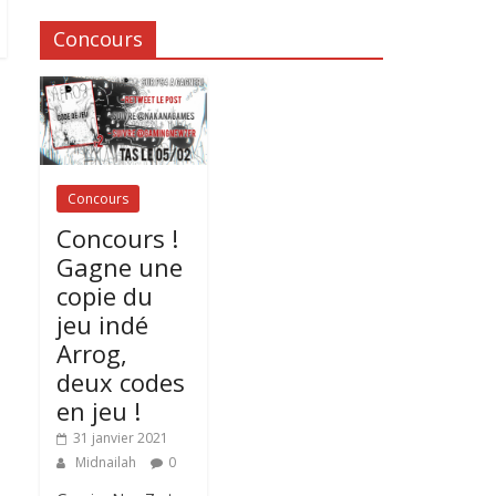
Concours
Concours
Concours !
Gagne une
copie du
jeu indé
Arrog,
deux codes
en jeu !
31 janvier 2021
Midnailah
0