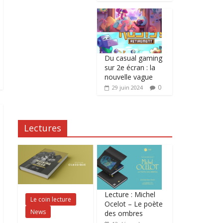
Du casual gaming
sur 2e écran : la
nouvelle vague
0
29 juin 2024
Lectures
Lecture : Michel
Le coin lecture
Ocelot – Le poète
News
des ombres