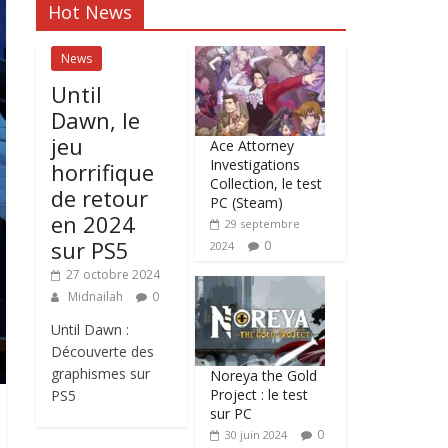
Hot News
News
Until
Dawn, le
jeu
Ace Attorney
Investigations
horrifique
Collection, le test
de retour
PC (Steam)
en 2024
29 septembre
sur PS5
0
2024
27 octobre 2024
Midnailah
0
Until Dawn :
Découverte des
graphismes sur
Noreya the Gold
Project : le test
PS5
sur PC
0
30 juin 2024