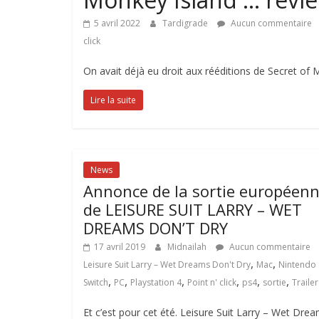
5 avril 2022
Tardigrade
Aucun commentaire
click
On avait déjà eu droit aux rééditions de Secret of
Lire la suite
News
Annonce de la sortie européen
de LEISURE SUIT LARRY – WET
DREAMS DON’T DRY
17 avril 2019
Midnailah
Aucun commentaire
,
,
Leisure Suit Larry – Wet Dreams Don't Dry
Mac
Nintendo
,
,
,
,
,
,
Switch
PC
Playstation 4
Point n' click
ps4
sortie
Trailer
Et c’est pour cet été. Leisure Suit Larry – Wet Dre