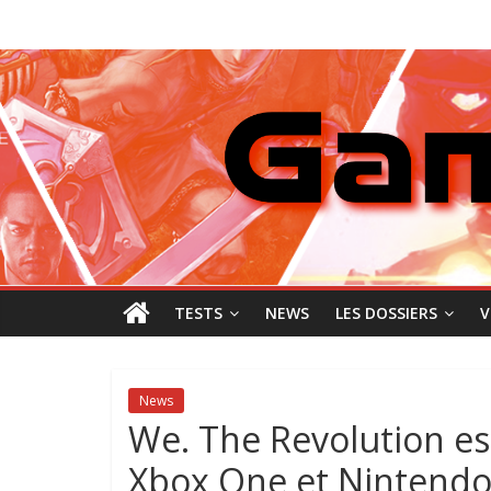
Passer
GamingNewZ
au
contenu
Tests
et
Actu
des
jeux
vidéo
TESTS
NEWS
LES DOSSIERS
V
News
We. The Revolution est
Xbox One et Nintendo