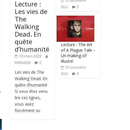
12 décembre
Lecture :
0
2022
Les vies de
The
Walking
Dead. En
quête
Lecture : The Art
d’humanité
of A Plague Tale –
Un making-of
10 mars 2023
illustré
Midnailah
0
23 novembre
Les vies de The
0
2022
Walking Dead. En
quête d’humanité
→
Si vous êtes venu
lire ces lignes,
vous avez
forcément vu