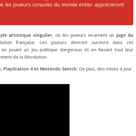
que les joueurs consoles du monde entier apprécieront
le artistique singulier
, où les joueurs incarnent un
juge du
tion française. Les joueurs devront survivre dans cet
n jouant un jeu politique dangereux et en faisant tout leur
ennemi de la Révolution.
, PlayStation 4 et Nintendo Switch.
De plus, des mises à jour