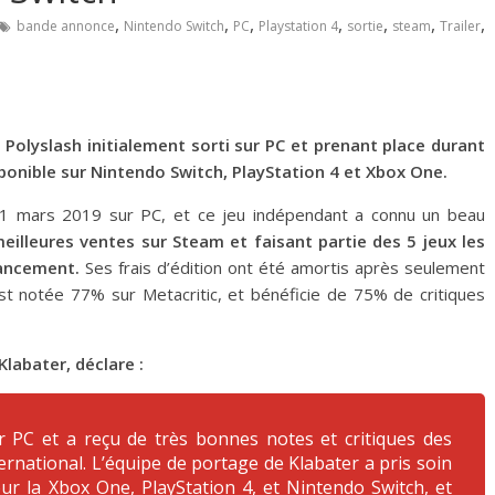
,
,
,
,
,
,
,
bande annonce
Nintendo Switch
PC
Playstation 4
sortie
steam
Trailer
Polyslash initialement sorti sur PC et prenant place durant
sponible sur Nintendo Switch, PlayStation 4 et Xbox One.
21 mars 2019 sur PC, et ce jeu indépendant a connu un beau
eilleures ventes sur Steam et faisant partie des 5 jeux les
lancement.
Ses frais d’édition ont été amortis après seulement
t notée 77% sur Metacritic, et bénéficie de 75% de critiques
Klabater, déclare :
r PC et a reçu de très bonnes notes et critiques des
ernational. L
’équipe de portage de Klabater a pris soin
ur la Xbox One, PlayStation 4, et Nintendo Switch, et