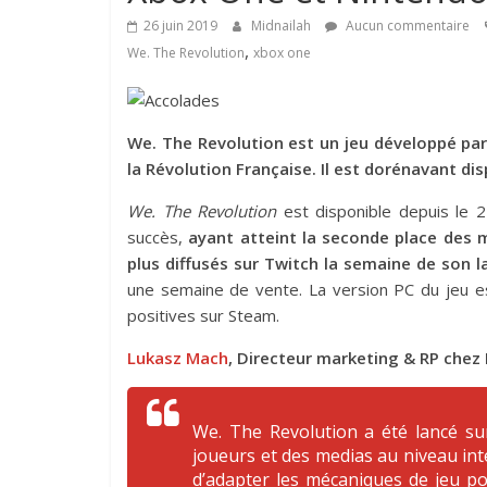
26 juin 2019
Midnailah
Aucun commentaire
,
We. The Revolution
xbox one
We. The Revolution est un jeu développé par 
la Révolution Française. Il est dorénavant di
We. The Revolution
est disponible depuis le 
succès,
ayant atteint la seconde place des m
plus diffusés sur Twitch la semaine de son 
une semaine de vente. La version PC du jeu es
positives sur Steam.
Lukasz Mach
, Directeur marketing & RP chez 
We. The Revolution a été lancé su
joueurs et des medias au niveau int
d’adapter les mécaniques de jeu po