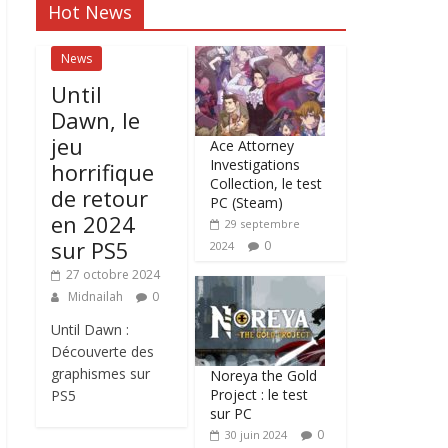
Hot News
News
Until
Dawn, le
jeu
Ace Attorney
Investigations
horrifique
Collection, le test
de retour
PC (Steam)
en 2024
29 septembre
sur PS5
0
2024
27 octobre 2024
Midnailah
0
Until Dawn :
Découverte des
graphismes sur
Noreya the Gold
Project : le test
PS5
sur PC
0
30 juin 2024