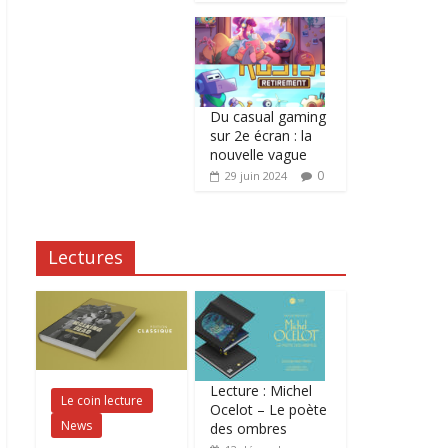
Du casual gaming
sur 2e écran : la
nouvelle vague
0
29 juin 2024
Lectures
Lecture : Michel
Le coin lecture
Ocelot – Le poète
News
des ombres