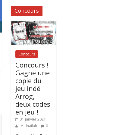
Concours
Concours
Concours !
Gagne une
copie du
jeu indé
Arrog,
deux codes
en jeu !
31 janvier 2021
Midnailah
0