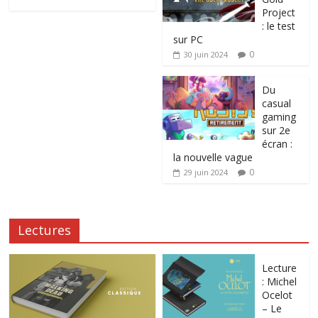
Project
: le test
sur PC
0
30 juin 2024
Du
casual
gaming
sur 2e
écran :
la nouvelle vague
0
29 juin 2024
Lectures
Lecture
: Michel
Ocelot
– Le