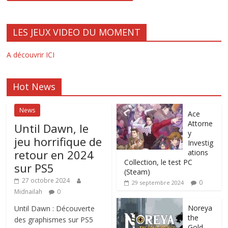
LES JEUX VIDEO DU MOMENT
A découvrir ICI
Hot News
News
Ace
Attorne
Until Dawn, le
y
jeu horrifique de
Investig
retour en 2024
ations
Collection, le test PC
sur PS5
(Steam)
27 octobre 2024
0
29 septembre 2024
Midnailah
0
Noreya
Until Dawn : Découverte
the
des graphismes sur PS5
Gold