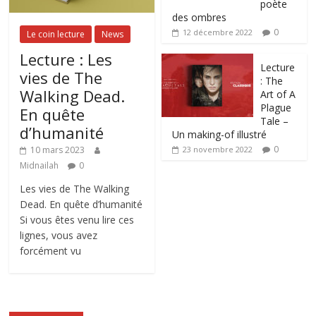
poète
des ombres
0
12 décembre 2022
Le coin lecture
News
Lecture : Les
Lecture
vies de The
: The
Walking Dead.
Art of A
Plague
En quête
Tale –
d’humanité
Un making-of illustré
0
10 mars 2023
23 novembre 2022
Midnailah
0
Les vies de The Walking
Dead. En quête d’humanité
Si vous êtes venu lire ces
lignes, vous avez
forcément vu