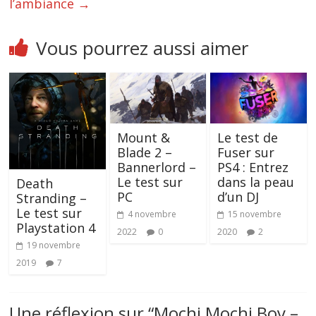
l’ambiance
→
Vous pourrez aussi aimer
Mount &
Le test de
Blade 2 –
Fuser sur
Bannerlord –
PS4 : Entrez
Le test sur
dans la peau
Death
PC
d’un DJ
Stranding –
Le test sur
4 novembre
15 novembre
Playstation 4
2022
0
2020
2
19 novembre
2019
7
Une réflexion sur “
Mochi Mochi Boy –