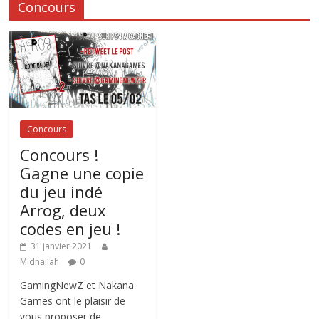
Concours
Concours
Concours !
Gagne une copie
du jeu indé
Arrog, deux
codes en jeu !
31 janvier 2021
Midnailah
0
GamingNewZ et Nakana
Games ont le plaisir de
vous proposer de