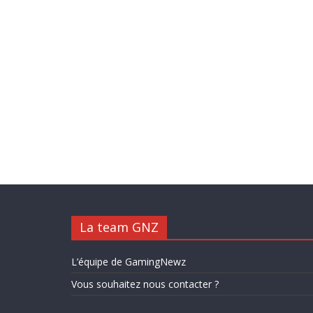
La team GNZ
L’équipe de GamingNewz
Vous souhaitez nous contacter ?