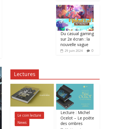
Du casual gaming
sur 2e écran : la
nouvelle vague
0
29 juin 2024
Lectures
Lecture : Michel
Le coin lecture
Ocelot – Le poète
News
des ombres