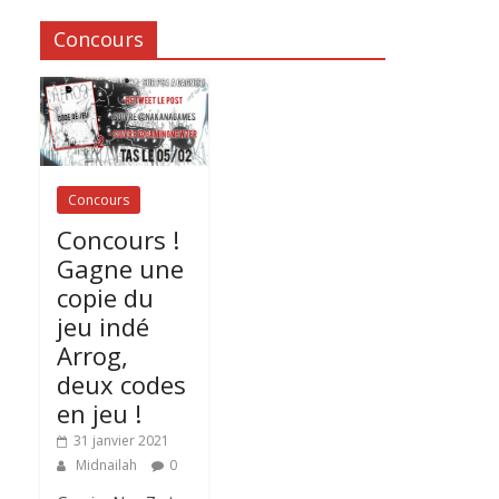
Concours
Concours
Concours !
Gagne une
copie du
jeu indé
Arrog,
deux codes
en jeu !
31 janvier 2021
Midnailah
0