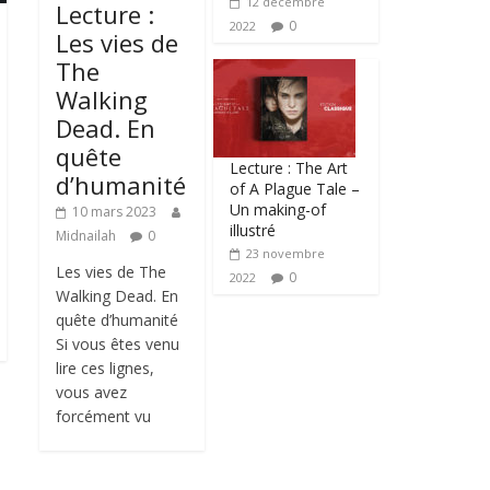
12 décembre
Lecture :
0
2022
Les vies de
The
Walking
Dead. En
quête
Lecture : The Art
d’humanité
of A Plague Tale –
Un making-of
10 mars 2023
illustré
Midnailah
0
23 novembre
Les vies de The
0
2022
Walking Dead. En
quête d’humanité
Si vous êtes venu
lire ces lignes,
vous avez
forcément vu