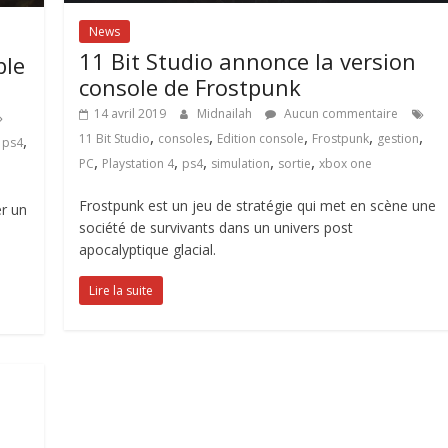
News
11 Bit Studio annonce la version
ble
console de Frostpunk
14 avril 2019
Midnailah
Aucun commentaire
,
,
,
,
,
11 Bit Studio
consoles
Edition console
Frostpunk
gestion
,
,
ps4
,
,
,
,
,
PC
Playstation 4
ps4
simulation
sortie
xbox one
Frostpunk est un jeu de stratégie qui met en scène une
er un
société de survivants dans un univers post
apocalyptique glacial.
Lire la suite