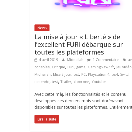
News
La mise à jour « Liberté » de
l’excellent FURI débarque sur
toutes les plateformes
4 avril 2019
Midnailah
1 Commentaire
av
,
,
,
,
,
consoles
Critique
Furi
game
GamingNewZ.fr
Jeu vidéo
,
,
,
,
,
,
Midnailah
Mise à jour
ost
PC
Playstation 4
ps4
Switch
,
,
,
,
nintendo
test
Trailer
xbox one
Youtube
Avec cette màj, les fonctionnalités et le contenu
développés ces derniers mois sont dorénavant
disponibles sur toutes les plateformes. Entièremen
Lire la suite