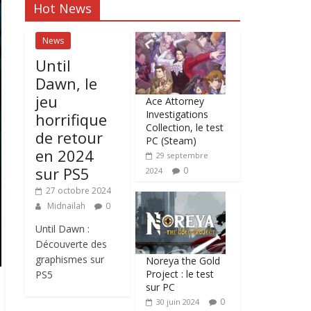
Hot News
News
Until
Dawn, le
jeu
Ace Attorney
Investigations
horrifique
Collection, le test
de retour
PC (Steam)
en 2024
29 septembre
sur PS5
0
2024
27 octobre 2024
Midnailah
0
Until Dawn :
Découverte des
graphismes sur
Noreya the Gold
Project : le test
PS5
sur PC
0
30 juin 2024