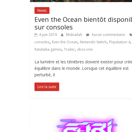
News
Even the Ocean bientôt disponi
sur consoles
4 juin 2019
Midnailah
Aucun commentaire
,
,
,
consoles
Even the Ocean
Nintendo Switch
Playstation 4
,
,
Ratalaika games
Trailer
xbox one
La lumière et les ténèbres doivent exister pour cré
équilibre dans le monde. Lorsque cet équilibre est
perturbé, il
Lire la suite