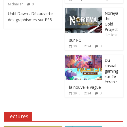
Midnailah
0
Noreya
Until Dawn : Découverte
the
des graphismes sur PS5
Gold
Project
: le test
sur PC
0
30 juin 2024
Du
casual
gaming
sur 2e
écran :
la nouvelle vague
0
29 juin 2024
Lectures