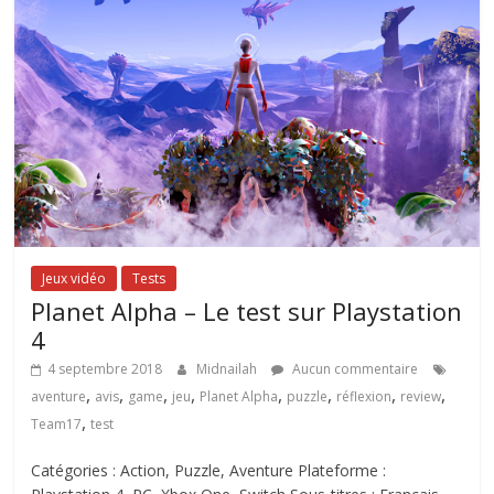
Jeux vidéo
Tests
Planet Alpha – Le test sur Playstation
4
4 septembre 2018
Midnailah
Aucun commentaire
,
,
,
,
,
,
,
,
aventure
avis
game
jeu
Planet Alpha
puzzle
réflexion
review
,
Team17
test
Catégories : Action, Puzzle, Aventure Plateforme :