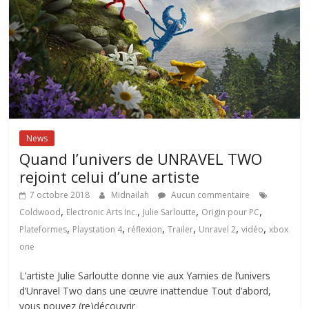
News
Quand l’univers de UNRAVEL TWO
rejoint celui d’une artiste
7 octobre 2018
Midnailah
Aucun commentaire
,
,
,
,
Coldwood
Electronic Arts Inc.
Julie Sarloutte
Origin pour PC
,
,
,
,
,
,
Plateformes
Playstation 4
réflexion
Trailer
Unravel 2
vidéo
xbox
one
L’artiste Julie Sarloutte donne vie aux Yarnies de l’univers
d’Unravel Two dans une œuvre inattendue Tout d’abord,
vous pouvez (re)découvrir