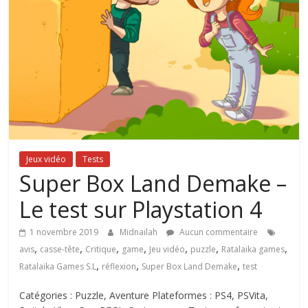
Jeux vidéo
Tests
Super Box Land Demake –
Le test sur Playstation 4
1 novembre 2019
Midnailah
Aucun commentaire
,
,
,
,
,
,
,
avis
casse-tête
Critique
game
Jeu vidéo
puzzle
Ratalaika games
,
,
,
Ratalaika Games S.L
réflexion
Super Box Land Demake
test
Catégories : Puzzle, Aventure Plateformes : PS4, PSVita,