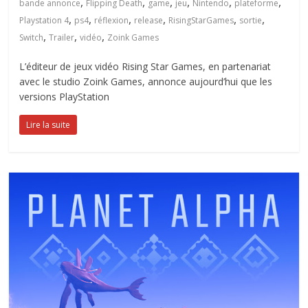
,
,
,
,
,
,
bande annonce
Flipping Death
game
jeu
Nintendo
plateforme
,
,
,
,
,
,
Playstation 4
ps4
réflexion
release
RisingStarGames
sortie
,
,
,
Switch
Trailer
vidéo
Zoink Games
L’éditeur de jeux vidéo Rising Star Games, en partenariat
avec le studio Zoink Games, annonce aujourd’hui que les
versions PlayStation
Lire la suite