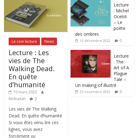
Lecture
: Michel
Ocelot
– Le
poète
des ombres
0
12 décembre 2022
Le coin lecture
News
Lecture : Les
Lecture
vies de The
: The
Walking Dead.
Art of A
Plague
En quête
Tale –
d’humanité
Un making-of illustré
0
10 mars 2023
23 novembre 2022
Midnailah
0
Les vies de The Walking
Dead. En quête d’humanité
Si vous êtes venu lire ces
lignes, vous avez
forcément vu