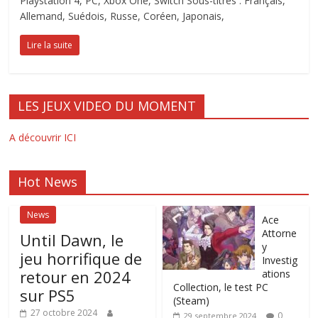
Playstation 4, PC, Xbox One, Switch Sous-titres : Français,
Allemand, Suédois, Russe, Coréen, Japonais,
Lire la suite
LES JEUX VIDEO DU MOMENT
A découvrir ICI
Hot News
News
Ace
Attorne
Until Dawn, le
y
jeu horrifique de
Investig
retour en 2024
ations
Collection, le test PC
sur PS5
(Steam)
27 octobre 2024
0
29 septembre 2024