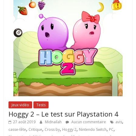
Jeux vidéo
Tests
Hoggy 2 – Le test sur Playstation 4
,
27 août 2019
Midnailah
Aucun commentaire
avis
,
,
,
,
,
,
casse-tête
Critique
Cross by
Hoggy 2
Nintendo Switch
PC