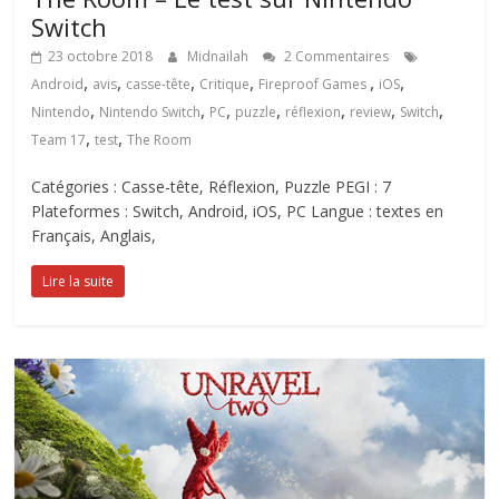
Switch
23 octobre 2018
Midnailah
2 Commentaires
,
,
,
,
,
,
Android
avis
casse-tête
Critique
iOS
,
,
,
,
,
,
,
Nintendo
Nintendo Switch
PC
puzzle
réflexion
review
Switch
,
,
Team 17
test
The Room
Catégories : Casse-tête, Réflexion, Puzzle PEGI : 7
Plateformes : Switch, Android, iOS, PC Langue : textes en
Français, Anglais,
Lire la suite