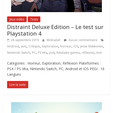
Jeux vidéo
Tests
Distraint Deluxe Edition – Le test sur
Playstation 4
28 septembre 2019
Midnailah
Aucun commentaire
,
,
,
,
,
,
,
Android
avis
Critique
Exploration
horreur
iOS
Jesse Makkonen
,
,
,
,
,
,
Nintendo Switch
PC
PS Vita
ps4
Ratalaika games
réflexion
test
Catégories : Horreur, Exploration, Réflexion Plateformes :
PS4 / PS Vita, Nintendo Switch, PC, Android et iOS PEGI : 16
Langues
Lire la suite