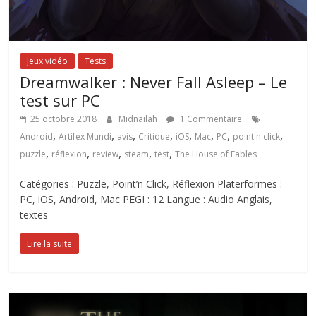
Jeux vidéo
Tests
Dreamwalker : Never Fall Asleep – Le
test sur PC
25 octobre 2018
Midnailah
1 Commentaire
,
,
,
,
,
,
,
,
Android
Artifex Mundi
avis
Critique
iOS
Mac
PC
point'n click
,
,
,
,
,
puzzle
réflexion
review
steam
test
The House of Fables
Catégories : Puzzle, Point’n Click, Réflexion Platerformes :
PC, iOS, Android, Mac PEGI : 12 Langue : Audio Anglais,
textes
Lire la suite