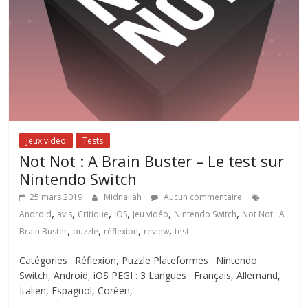
Jeux vidéo
Tests
Not Not : A Brain Buster – Le test sur
Nintendo Switch
25 mars 2019
Midnailah
Aucun commentaire
,
,
,
,
,
,
Android
avis
Critique
iOS
Jeu vidéo
Nintendo Switch
Not Not : A
,
,
,
,
Brain Buster
puzzle
réflexion
review
test
Catégories : Réflexion, Puzzle Plateformes : Nintendo
Switch, Android, iOS PEGI : 3 Langues : Français, Allemand,
Italien, Espagnol, Coréen,