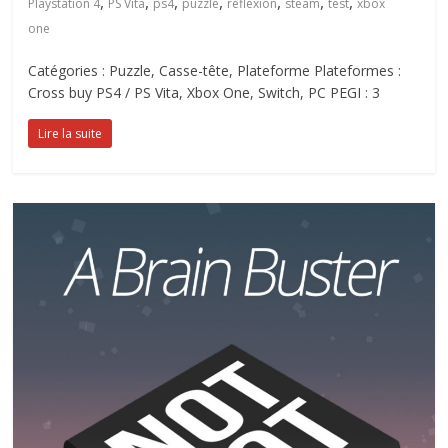
,
,
,
,
,
,
,
Playstation 4
PS Vita
ps4
puzzle
réflexion
steam
test
xbox
one
Catégories : Puzzle, Casse-tête, Plateforme Plateformes :
Cross buy PS4 / PS Vita, Xbox One, Switch, PC PEGI : 3
Lire la suite